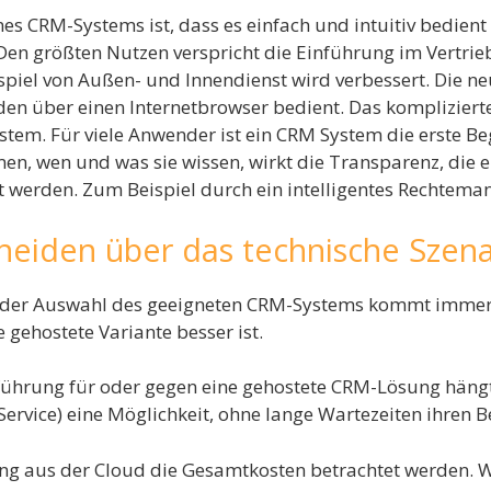
nes CRM-Systems ist, dass es einfach und intuitiv bedient
en größten Nutzen verspricht die Einführung im Vertrieb
el von Außen- und Innendienst wird verbessert. Die neu
en über einen Internetbrowser bedient. Das komplizierte 
ystem. Für viele Anwender ist ein CRM System die erste 
en, wen und was sie wissen, wirkt die Transparenz, die e
werden. Zum Beispiel durch ein intelligentes Rechtem
heiden über das technische Szena
 der Auswahl des geeigneten CRM-Systems kommt immer ö
e gehostete Variante besser ist.
führung für oder gegen eine gehostete CRM-Lösung hängt
rvice) eine Möglichkeit, ohne lange Wartezeiten ihren B
ng aus der Cloud die Gesamtkosten betrachtet werden. Wen