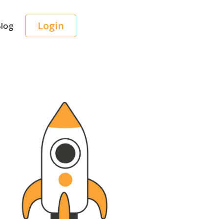
Login
log