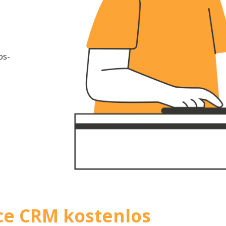
bs-
ice CRM kostenlos