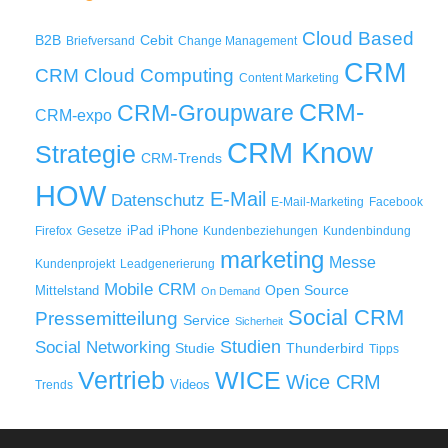
Cloud Based
B2B
Cebit
Briefversand
Change Management
CRM
Cloud Computing
CRM
Content Marketing
CRM-
CRM-Groupware
CRM-expo
CRM Know
Strategie
CRM-Trends
HOW
E-Mail
Datenschutz
E-Mail-Marketing
Facebook
iPad
iPhone
Firefox
Gesetze
Kundenbeziehungen
Kundenbindung
marketing
Messe
Kundenprojekt
Leadgenerierung
Mobile CRM
Mittelstand
Open Source
On Demand
Social CRM
Pressemitteilung
Service
Sicherheit
Studien
Social Networking
Thunderbird
Studie
Tipps
WICE
Vertrieb
Wice CRM
Videos
Trends