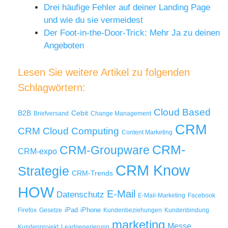
Drei häufige Fehler auf deiner Landing Page
und wie du sie vermeidest
Der Foot-in-the-Door-Trick: Mehr Ja zu deinen
Angeboten
Lesen Sie weitere Artikel zu folgenden
Schlagwörtern:
Cloud Based
B2B
Cebit
Briefversand
Change Management
CRM
Cloud Computing
CRM
Content Marketing
CRM-
CRM-Groupware
CRM-expo
CRM Know
Strategie
CRM-Trends
HOW
E-Mail
Datenschutz
E-Mail-Marketing
Facebook
iPad
iPhone
Firefox
Gesetze
Kundenbeziehungen
Kundenbindung
marketing
Messe
Kundenprojekt
Leadgenerierung