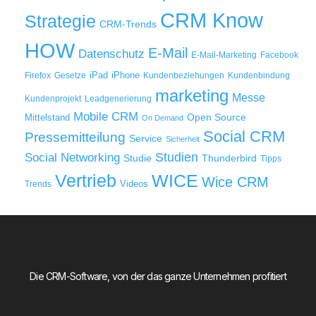
CRM Know
Strategie
CRM-Trends
HOW
E-Mail
Datenschutz
E-Mail-Marketing
Facebook
iPad
iPhone
Firefox
Gesetze
Kundenbeziehungen
Kundenbindung
marketing
Messe
Kundenprojekt
Leadgenerierung
Mobile CRM
Mittelstand
Open Source
On Demand
Social CRM
Pressemitteilung
Service
Sicherheit
Studien
Social Networking
Thunderbird
Studie
Tipps
WICE
Vertrieb
Wice CRM
Videos
Trends
Die CRM-Software, von der das ganze Unternehmen profitiert