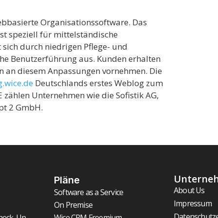
ebbasierte Organisationssoftware. Das
 speziell für mittelständische
sich durch niedrigen Pflege- und
he Benutzerführung aus. Kunden erhalten
en an diesem Anpassungen vornehmen. Die
g.wice.de
Deutschlands erstes Weblog zum
zählen Unternehmen wie die Sofistik AG,
ept 2 GmbH.
Unterne
Pläne
About Us
Software as a Service
Impressum
On Premise
Datenschutz
heck-Up
Wice CRM Freemium