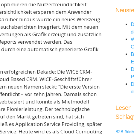
 optimieren die Nutzerfreundlichkeit:
Neuste
ersichtlichkeit ersparen dem Anwender
t. Darüber hinaus wurde ein neues Werkzeug
D
suchsberichten integriert. Mit dem neuen
d
rtungen als Grafik erzeugt und zusätzlich
W
 Reports verwendet werden. Das
rch eine automatisch generierte Grafik
B
E
D
en erfolgreichen Dekade: Die WICE CRM-
P
loud Based CRM. WICE-Geschäftsführer
D
dem neuen Namen steckt: “Die erste Version
d
entlicht – vor zehn Jahren. Damals schon
webbasiert und konnte als Mietmodell
Lesen S
re Pionierleistung. Der technologische
uf den Markt getreten sind, hat sich
Schlag
ieß es Application Service Providing, später
ervice. Heute wird es als Cloud Computing
B2B
Brief