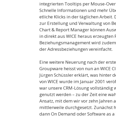
integrierten Tooltips per Mouse-Over
Schnelle Informationen und mehr Üb
etliche Klicks in der täglichen Arbei
zur Erstellung und Verwaltung von Be
Chart & Report Manager können Auswe
in direkt aus WICE heraus erzeugten
Beziehungsmanagement wird zudem du
der Adressbeziehungen vereinfacht.
Eine weitere Neuerung nach der erst
Groupware heisst von nun an WICE C
Jürgen Schüssler erklärt, was hinter 
von WICE wurde im Januar 2001 veröff
war unsere CRM-Lösung vollständig 
genutzt werden – zu der Zeit eine wah
Ansatz, mit dem wir vor zehn Jahren a
mittlerweile durchgesetzt. Zunächst h
dann On Demand oder Software as a S