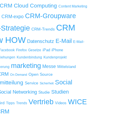
Cloud Computing
 CRM
Content Marketing
CRM-Groupware
CRM-expo
CRM
Strategie
CRM-Trends
w HOW
E-Mail
Datenschutz
E-Mail-
iPad
iPhone
Facebook
Firefox
Gesetze
iehungen
Kundenbindung
Kundenprojekt
marketing
Messe
Mittelstand
ierung
 CRM
Open Source
On Demand
Social
mitteilung
Service
Sicherheit
Studien
Social Networking
Studie
WICE
Vertrieb
ird
Videos
Tipps
Trends
CRM