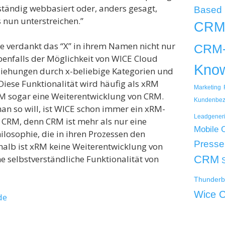
lständig webbasiert oder, anders gesagt,
Based
 nun unterstreichen.”
CRM
e verdankt das “X” in ihrem Namen nicht nur
CRM-
enfalls der Möglichkeit von WICE Cloud
Kno
ziehungen durch x-beliebige Kategorien und
Diese Funktionalität wird häufig als xRM
Marketing
RM sogar eine Weiterentwicklung von CRM.
Kundenbez
an so will, ist WICE schon immer ein xRM-
Leadgener
 CRM, denn CRM ist mehr als nur eine
Mobile
ilosophie, die in ihren Prozessen den
Presse
shalb ist xRM keine Weiterentwicklung von
CRM
 selbstverständliche Funktionalität von
Thunderb
Wice 
de