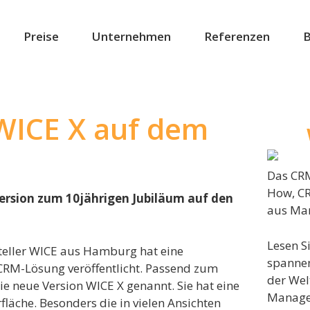
Preise
Unternehmen
Referenzen
B
WICE X auf dem
Das CRM
How, C
ersion zum 10jährigen Jubiläum auf den
aus Mar
Lesen S
eller WICE aus Hamburg hat eine
spanne
CRM-Lösung veröffentlicht. Passend zum
der Wel
e neue Version WICE X genannt. Sie hat eine
Manage
läche. Besonders die in vielen Ansichten