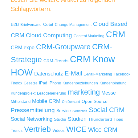
Schlagwörtern:
Cloud Based
B2B
Cebit
Briefversand
Change Management
CRM
Cloud Computing
CRM
Content Marketing
CRM-
CRM-Groupware
CRM-expo
CRM Know
Strategie
CRM-Trends
HOW
E-Mail
Datenschutz
E-Mail-Marketing
Facebook
iPad
iPhone
Firefox
Gesetze
Kundenbeziehungen
Kundenbindung
marketing
Messe
Kundenprojekt
Leadgenerierung
Mobile CRM
Mittelstand
Open Source
On Demand
Social CRM
Pressemitteilung
Service
Sicherheit
Studien
Social Networking
Thunderbird
Studie
Tipps
WICE
Vertrieb
Wice CRM
Videos
Trends