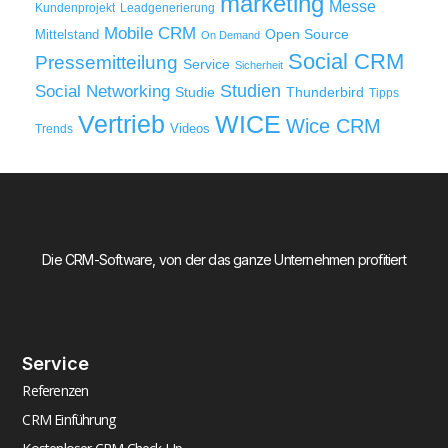
marketing
Messe
Kundenprojekt
Leadgenerierung
Mobile CRM
Mittelstand
Open Source
On Demand
Social CRM
Pressemitteilung
Service
Sicherheit
Studien
Social Networking
Thunderbird
Studie
Tipps
WICE
Vertrieb
Wice CRM
Videos
Trends
Die CRM-Software, von der das ganze Unternehmen profitiert
Service
Referenzen
CRM Einführung