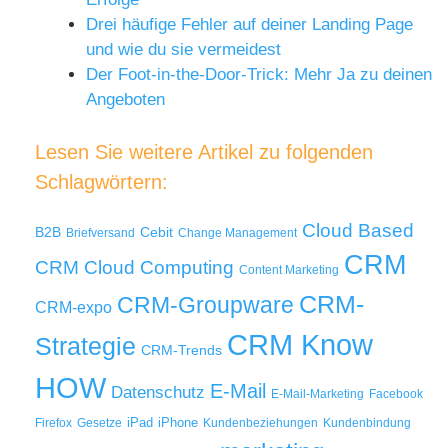
Drei häufige Fehler auf deiner Landing Page
und wie du sie vermeidest
Der Foot-in-the-Door-Trick: Mehr Ja zu deinen
Angeboten
Lesen Sie weitere Artikel zu folgenden
Schlagwörtern:
Cloud Based
B2B
Cebit
Briefversand
Change Management
CRM
Cloud Computing
CRM
Content Marketing
CRM-
CRM-Groupware
CRM-expo
CRM Know
Strategie
CRM-Trends
HOW
E-Mail
Datenschutz
E-Mail-Marketing
Facebook
iPad
iPhone
Firefox
Gesetze
Kundenbeziehungen
Kundenbindung