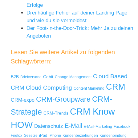
Erfolge
Drei häufige Fehler auf deiner Landing Page
und wie du sie vermeidest
Der Foot-in-the-Door-Trick: Mehr Ja zu deinen
Angeboten
Lesen Sie weitere Artikel zu folgenden
Schlagwörtern:
Cloud Based
B2B
Cebit
Briefversand
Change Management
CRM
Cloud Computing
CRM
Content Marketing
CRM-
CRM-Groupware
CRM-expo
CRM Know
Strategie
CRM-Trends
HOW
E-Mail
Datenschutz
E-Mail-Marketing
Facebook
iPad
iPhone
Firefox
Gesetze
Kundenbeziehungen
Kundenbindung