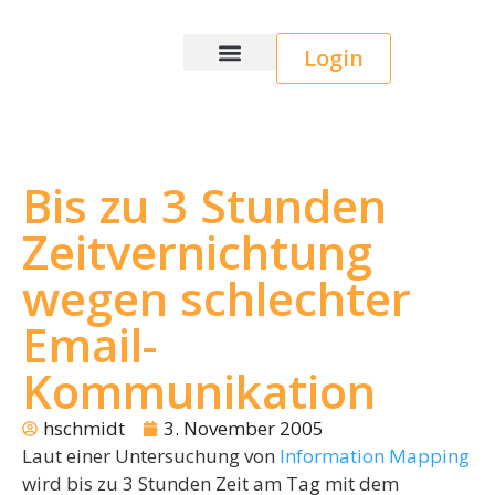
Login
Wice CRM
Bis zu 3 Stunden
Zeitvernichtung
wegen schlechter
Email-
Kommunikation
hschmidt
3. November 2005
Laut einer Untersuchung von
Information Mapping
wird bis zu 3 Stunden Zeit am Tag mit dem