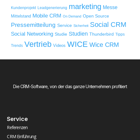
marketing
Messe
Kundenprojekt
Leadgenerierung
Mobile CRM
Mittelstand
Open Source
On Demand
Social CRM
Pressemitteilung
Service
Sicherheit
Studien
Social Networking
Thunderbird
Studie
Tipps
WICE
Vertrieb
Wice CRM
Videos
Trends
Die CRM-Software, von der das ganze Unternehmen profitiert
Service
Referenzen
CRM Einführung