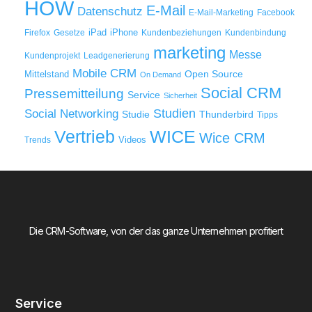
HOW
E-Mail
Datenschutz
E-Mail-Marketing
Facebook
iPad
iPhone
Firefox
Gesetze
Kundenbeziehungen
Kundenbindung
marketing
Messe
Kundenprojekt
Leadgenerierung
Mobile CRM
Mittelstand
Open Source
On Demand
Social CRM
Pressemitteilung
Service
Sicherheit
Studien
Social Networking
Thunderbird
Studie
Tipps
WICE
Vertrieb
Wice CRM
Videos
Trends
Die CRM-Software, von der das ganze Unternehmen profitiert
Service