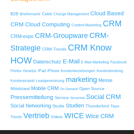
Cloud Based
B2B
Cebit
Briefversand
Change Management
CRM
Cloud Computing
CRM
Content Marketing
CRM-
CRM-Groupware
CRM-expo
CRM Know
Strategie
CRM-Trends
HOW
E-Mail
Datenschutz
E-Mail-Marketing
Facebook
iPad
iPhone
Firefox
Gesetze
Kundenbeziehungen
Kundenbindung
marketing
Messe
Kundenprojekt
Leadgenerierung
Mobile CRM
Mittelstand
Open Source
On Demand
Social CRM
Pressemitteilung
Service
Sicherheit
Studien
Social Networking
Thunderbird
Studie
Tipps
WICE
Vertrieb
Wice CRM
Videos
Trends