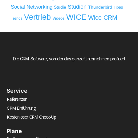
Studien
Social Networking
Thunderbird
Studie
Tipps
WICE
Vertrieb
Wice CRM
Videos
Trends
Die CRM-Software, von der das ganze Unternehmen profitiert
Service
Referenzen
CRM Einführung
Kostenloser CRM Check-Up
Pläne