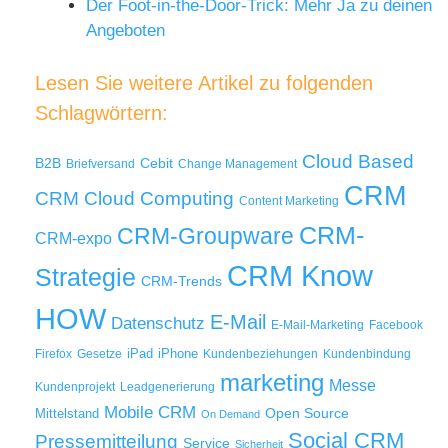
Der Foot-in-the-Door-Trick: Mehr Ja zu deinen
Angeboten
Lesen Sie weitere Artikel zu folgenden
Schlagwörtern:
Cloud Based
B2B
Cebit
Briefversand
Change Management
CRM
Cloud Computing
CRM
Content Marketing
CRM-
CRM-Groupware
CRM-expo
CRM Know
Strategie
CRM-Trends
HOW
E-Mail
Datenschutz
E-Mail-Marketing
Facebook
iPad
iPhone
Firefox
Gesetze
Kundenbeziehungen
Kundenbindung
marketing
Messe
Kundenprojekt
Leadgenerierung
Mobile CRM
Mittelstand
Open Source
On Demand
Social CRM
Pressemitteilung
Service
Sicherheit