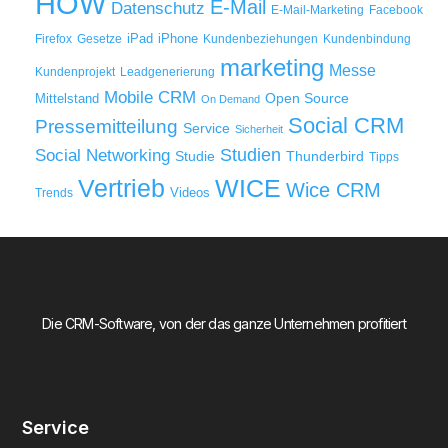
HOW
E-Mail
Datenschutz
E-Mail-Marketing
Facebook
iPad
iPhone
Firefox
Gesetze
Kundenbeziehungen
Kundenbindung
marketing
Messe
Kundenprojekt
Leadgenerierung
Mobile CRM
Mittelstand
Open Source
On Demand
Social CRM
Pressemitteilung
Service
Sicherheit
Studien
Social Networking
Thunderbird
Studie
Tipps
WICE
Vertrieb
Wice CRM
Videos
Trends
Die CRM-Software, von der das ganze Unternehmen profitiert
Service