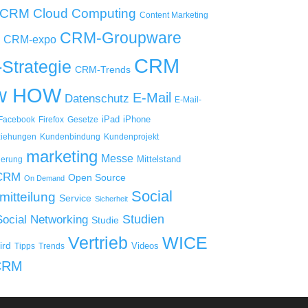
Cloud Computing
 CRM
Content Marketing
CRM-Groupware
CRM-expo
CRM
Strategie
CRM-Trends
w HOW
E-Mail
Datenschutz
E-Mail-
iPad
iPhone
Facebook
Firefox
Gesetze
iehungen
Kundenbindung
Kundenprojekt
marketing
Messe
Mittelstand
ierung
 CRM
Open Source
On Demand
Social
mitteilung
Service
Sicherheit
Studien
Social Networking
Studie
WICE
Vertrieb
ird
Videos
Tipps
Trends
CRM