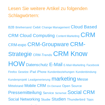
Lesen Sie weitere Artikel zu folgenden
Schlagwörtern:
Cloud Based
B2B
Cebit
Briefversand
Change Management
CRM
Cloud Computing
CRM
Content Marketing
CRM-
CRM-Groupware
CRM-expo
CRM Know
Strategie
CRM-Trends
HOW
E-Mail
Datenschutz
E-Mail-Marketing
Facebook
iPad
iPhone
Firefox
Gesetze
Kundenbeziehungen
Kundenbindung
marketing
Messe
Kundenprojekt
Leadgenerierung
Mobile CRM
Mittelstand
Open Source
On Demand
Social CRM
Pressemitteilung
Service
Sicherheit
Studien
Social Networking
Thunderbird
Studie
Tipps