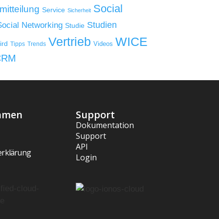
Social
mitteilung
Service
Sicherheit
Studien
Social Networking
Studie
WICE
Vertrieb
ird
Videos
Tipps
Trends
CRM
hmen
Support
Dokumentation
Support
API
erklärung
Login