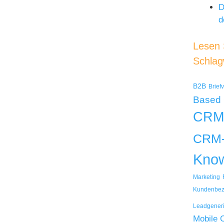
D
d
Lesen S
Schlag
B2B
Brief
Based
CRM
CRM-
Kno
Marketing
Kundenbez
Leadgener
Mobile