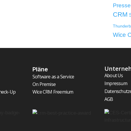
Presse
CRM
Thunderb
Wice 
Unterne
Pläne
About Us
Software as a Service
Impressum
On Premise
Datenschutz
heck-Up
Wice CRM Freemium
AGB