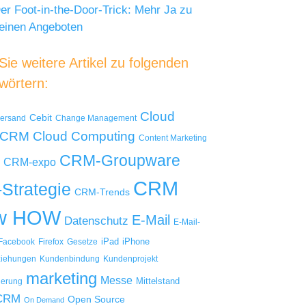
er Foot-in-the-Door-Trick: Mehr Ja zu
einen Angeboten
ie weitere Artikel zu folgenden
wörtern:
Cloud
Cebit
versand
Change Management
Cloud Computing
 CRM
Content Marketing
CRM-Groupware
CRM-expo
CRM
Strategie
CRM-Trends
w HOW
E-Mail
Datenschutz
E-Mail-
iPad
iPhone
Facebook
Firefox
Gesetze
iehungen
Kundenbindung
Kundenprojekt
marketing
Messe
Mittelstand
ierung
 CRM
Open Source
On Demand