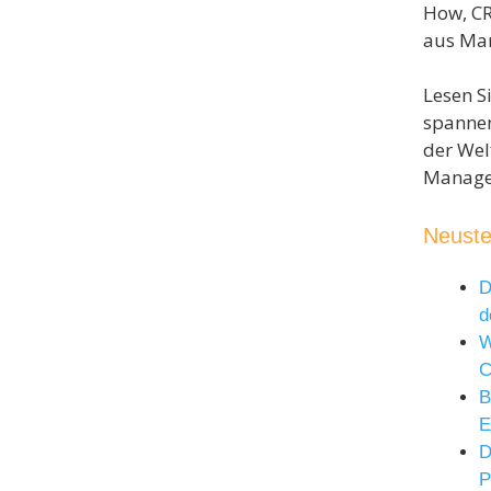
How, C
aus Mar
Lesen S
spanne
der Wel
Manage
Neuste
D
d
W
B
E
D
P