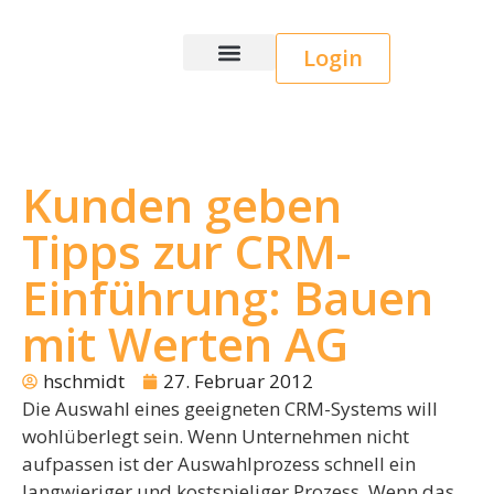
Login
Wice CRM
Kunden geben
Tipps zur CRM-
Einführung: Bauen
mit Werten AG
hschmidt
27. Februar 2012
Die Auswahl eines geeigneten CRM-Systems will
wohlüberlegt sein. Wenn Unternehmen nicht
aufpassen ist der Auswahlprozess schnell ein
langwieriger und kostspieliger Prozess. Wenn das