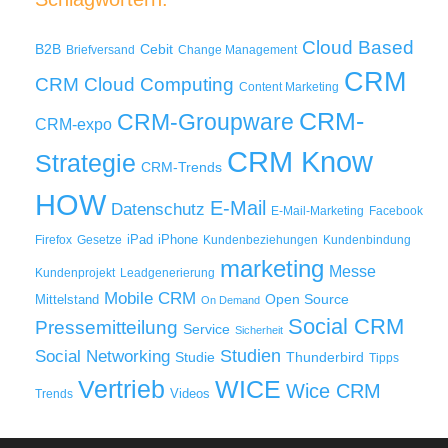
Cloud Based
B2B
Cebit
Briefversand
Change Management
CRM
Cloud Computing
CRM
Content Marketing
CRM-
CRM-Groupware
CRM-expo
CRM Know
Strategie
CRM-Trends
HOW
E-Mail
Datenschutz
E-Mail-Marketing
Facebook
iPad
iPhone
Firefox
Gesetze
Kundenbeziehungen
Kundenbindung
marketing
Messe
Kundenprojekt
Leadgenerierung
Mobile CRM
Mittelstand
Open Source
On Demand
Social CRM
Pressemitteilung
Service
Sicherheit
Studien
Social Networking
Thunderbird
Studie
Tipps
WICE
Vertrieb
Wice CRM
Videos
Trends