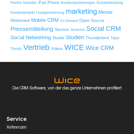
iPad
iPhone
Firefox
Gesetze
Kundenbeziehungen
Kundenbindung
marketing
Messe
Kundenprojekt
Leadgenerierung
Mobile CRM
Mittelstand
Open Source
On Demand
Social CRM
Pressemitteilung
Service
Sicherheit
Studien
Social Networking
Thunderbird
Studie
Tipps
WICE
Vertrieb
Wice CRM
Videos
Trends
Die CRM-Software, von der das ganze Unternehmen profitiert
Service
Referenzen