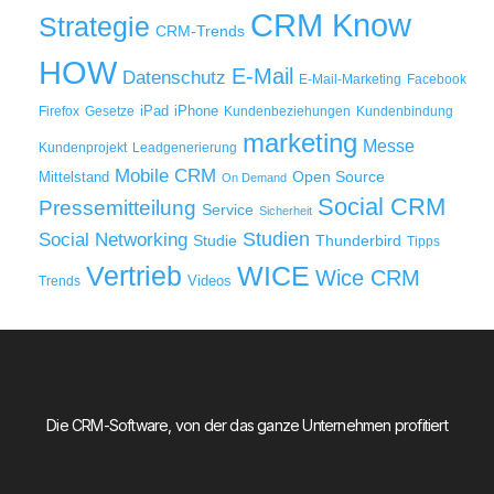
CRM Know
Strategie
CRM-Trends
HOW
E-Mail
Datenschutz
E-Mail-Marketing
Facebook
iPad
iPhone
Firefox
Gesetze
Kundenbeziehungen
Kundenbindung
marketing
Messe
Kundenprojekt
Leadgenerierung
Mobile CRM
Mittelstand
Open Source
On Demand
Social CRM
Pressemitteilung
Service
Sicherheit
Studien
Social Networking
Thunderbird
Studie
Tipps
WICE
Vertrieb
Wice CRM
Videos
Trends
Die CRM-Software, von der das ganze Unternehmen profitiert