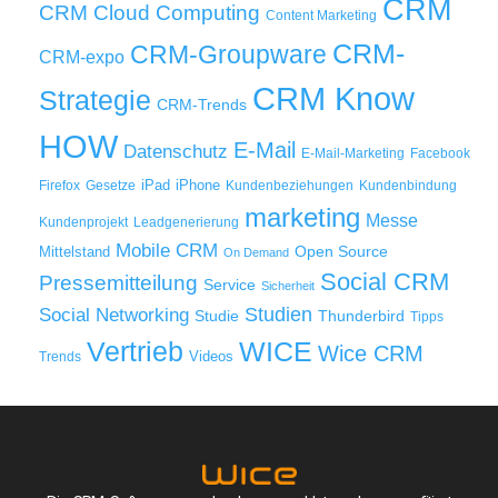
CRM
Cloud Computing
CRM
Content Marketing
CRM-
CRM-Groupware
CRM-expo
CRM Know
Strategie
CRM-Trends
HOW
E-Mail
Datenschutz
E-Mail-Marketing
Facebook
iPad
iPhone
Firefox
Gesetze
Kundenbeziehungen
Kundenbindung
marketing
Messe
Kundenprojekt
Leadgenerierung
Mobile CRM
Mittelstand
Open Source
On Demand
Social CRM
Pressemitteilung
Service
Sicherheit
Studien
Social Networking
Thunderbird
Studie
Tipps
WICE
Vertrieb
Wice CRM
Videos
Trends