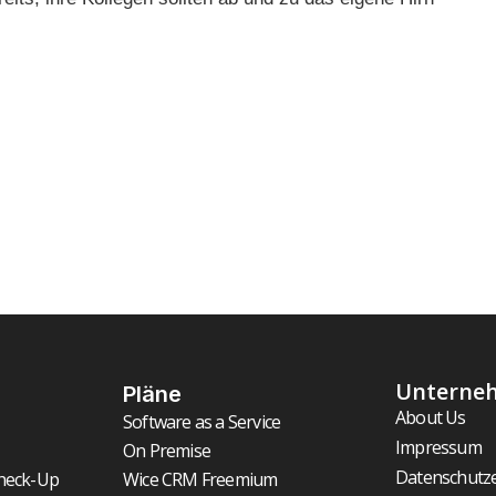
Unterne
Pläne
About Us
Software as a Service
Impressum
On Premise
Datenschutz
heck-Up
Wice CRM Freemium