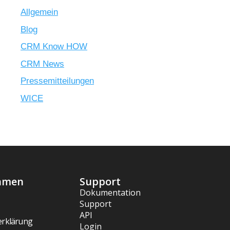
Allgemein
Blog
CRM Know HOW
CRM News
Pressemitteilungen
WICE
hmen
Support
Dokumentation
Support
API
erklärung
Login