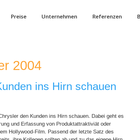
Preise
Unternehmen
Referenzen
B
er 2004
 Kunden ins Hirn schauen
-Chrysler den Kunden ins Hirn schauen. Dabei geht es
rung und Erfassung von Produktattraktiviät oder
nem Hollywood-Film. Passend der letzte Satz des
its, ihre Kollegen sollten ab und zu das eigene Hirn