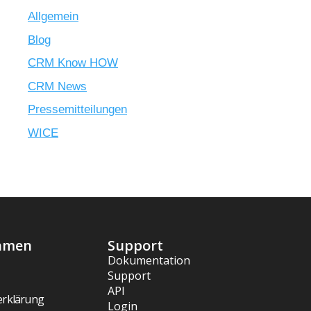
Allgemein
Blog
CRM Know HOW
CRM News
Pressemitteilungen
WICE
hmen
Support
Dokumentation
Support
API
erklärung
Login