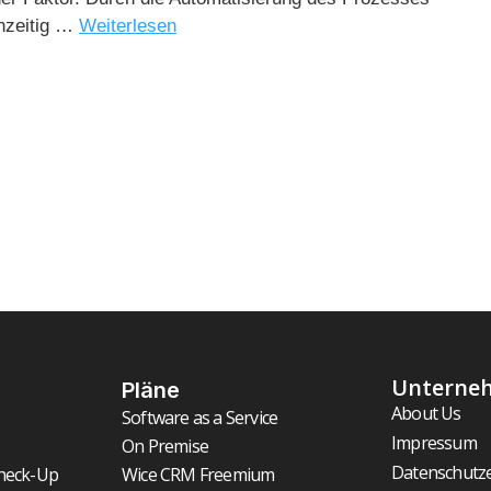
chzeitig …
Weiterlesen
Unterne
Pläne
About Us
Software as a Service
Impressum
On Premise
Datenschutz
heck-Up
Wice CRM Freemium