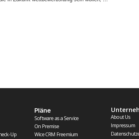
Unterne
Pläne
About Us
Software as a Service
Impressum
On Premise
Datenschutz
heck-Up
Wice CRM Freemium