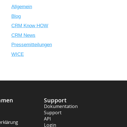
Allgemein
Blog
CRM Know HOW
CRM News
Pressemitteilungen
WICE
hmen
Support
Dokumentation
Support
API
erklärung
Login