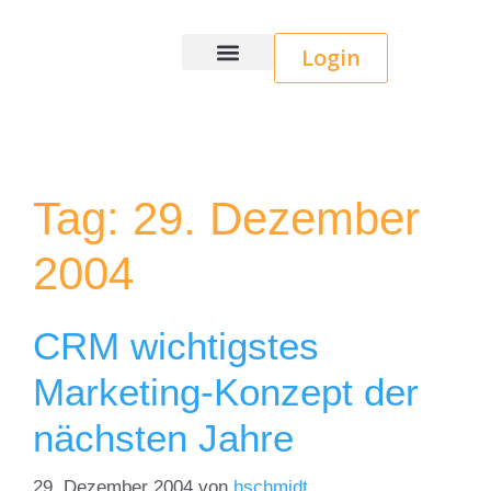
Login
Wice CRM
Tag:
29. Dezember
2004
CRM wichtigstes
Marketing-Konzept der
nächsten Jahre
29. Dezember 2004
von
hschmidt