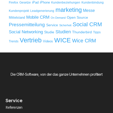
iPad
iPhone
Firefox
Gesetze
Kundenbeziehungen
Kundenbindung
marketing
Messe
Kundenprojekt
Leadgenerierung
Mobile CRM
Mittelstand
Open Source
On Demand
Social CRM
Pressemitteilung
Service
Sicherheit
Studien
Social Networking
Thunderbird
Studie
Tipps
WICE
Vertrieb
Wice CRM
Videos
Trends
Die CRM-Software, von der das ganze Unternehmen profitiert
Service
Referenzen