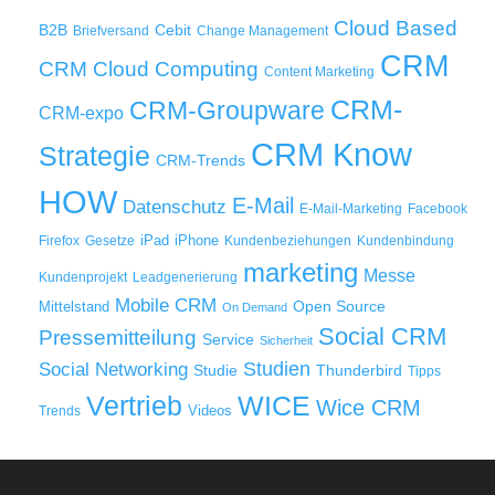
Cloud Based
B2B
Cebit
Briefversand
Change Management
CRM
Cloud Computing
CRM
Content Marketing
CRM-
CRM-Groupware
CRM-expo
CRM Know
Strategie
CRM-Trends
HOW
E-Mail
Datenschutz
E-Mail-Marketing
Facebook
iPad
iPhone
Firefox
Gesetze
Kundenbeziehungen
Kundenbindung
marketing
Messe
Kundenprojekt
Leadgenerierung
Mobile CRM
Mittelstand
Open Source
On Demand
Social CRM
Pressemitteilung
Service
Sicherheit
Studien
Social Networking
Thunderbird
Studie
Tipps
WICE
Vertrieb
Wice CRM
Videos
Trends