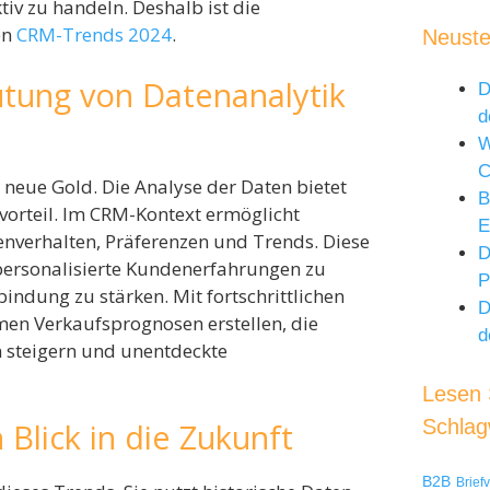
iv zu handeln. Deshalb ist die
en
CRM-Trends 2024
.
Neuste
tung von Datenanalytik
D
d
W
 neue Gold. Die Analyse der Daten bietet
B
vorteil. Im CRM-Kontext ermöglicht
E
denverhalten, Präferenzen und Trends. Diese
D
personalisierte Kundenerfahrungen zu
P
indung zu stärken. Mit fortschrittlichen
D
en Verkaufsprognosen erstellen, die
d
 steigern und unentdeckte
Lesen S
Schlag
 Blick in die Zukunft
B2B
Brief