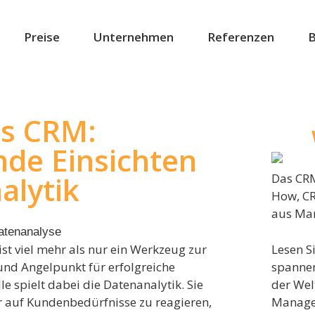
Preise
Unternehmen
Referenzen
B
es CRM:
de Einsichten
alytik
Das CRM
How, C
aus Mar
Lesen S
t viel mehr als nur ein Werkzeug zur
spanne
und Angelpunkt für erfolgreiche
der Wel
le spielt dabei die Datenanalytik. Sie
Manage
r auf Kundenbedürfnisse zu reagieren,