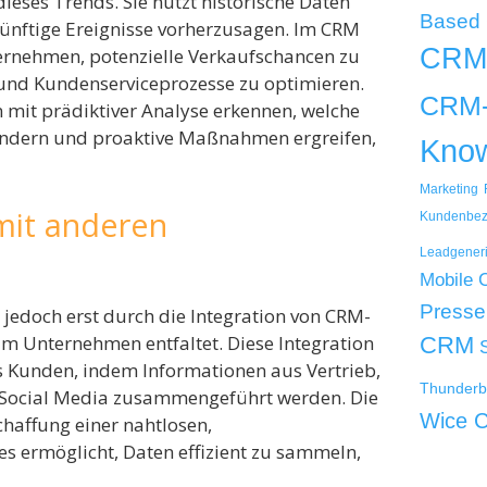
ieses Trends. Sie nutzt historische Daten
Based
künftige Ereignisse vorherzusagen. Im CRM
CRM
ternehmen, potenzielle Verkaufschancen zu
n und Kundenserviceprozesse zu optimieren.
CRM-
 mit prädiktiver Analyse erkennen, welche
ndern und proaktive Maßnahmen ergreifen,
Kno
Marketing
mit anderen
Kundenbez
Leadgener
Mobile
Presse
d jedoch erst durch die Integration von CRM-
m Unternehmen entfaltet. Diese Integration
CRM
s Kunden, indem Informationen aus Vertrieb,
Thunderb
 Social Media zusammengeführt werden. Die
Wice 
chaffung einer nahtlosen,
es ermöglicht, Daten effizient zu sammeln,