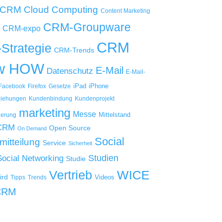
Cloud Computing
 CRM
Content Marketing
CRM-Groupware
CRM-expo
CRM
Strategie
CRM-Trends
w HOW
E-Mail
Datenschutz
E-Mail-
iPad
iPhone
Facebook
Firefox
Gesetze
iehungen
Kundenbindung
Kundenprojekt
marketing
Messe
Mittelstand
ierung
 CRM
Open Source
On Demand
Social
mitteilung
Service
Sicherheit
Studien
Social Networking
Studie
WICE
Vertrieb
ird
Videos
Tipps
Trends
CRM