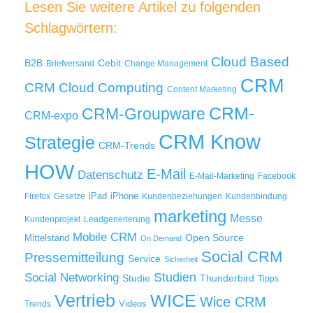
Lesen Sie weitere Artikel zu folgenden
Schlagwörtern:
Cloud Based
B2B
Cebit
Briefversand
Change Management
CRM
Cloud Computing
CRM
Content Marketing
CRM-
CRM-Groupware
CRM-expo
CRM Know
Strategie
CRM-Trends
HOW
E-Mail
Datenschutz
E-Mail-Marketing
Facebook
iPad
iPhone
Firefox
Gesetze
Kundenbeziehungen
Kundenbindung
marketing
Messe
Kundenprojekt
Leadgenerierung
Mobile CRM
Mittelstand
Open Source
On Demand
Social CRM
Pressemitteilung
Service
Sicherheit
Studien
Social Networking
Thunderbird
Studie
Tipps
WICE
Vertrieb
Wice CRM
Videos
Trends