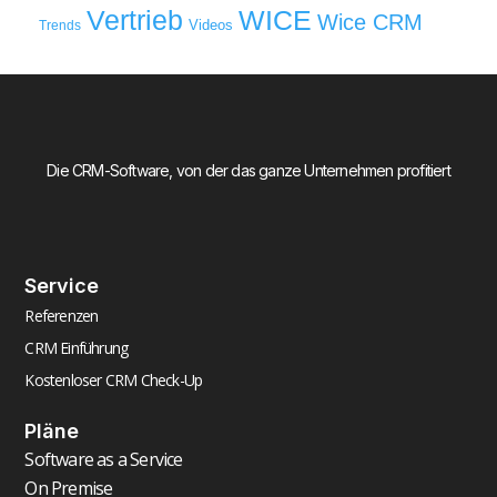
WICE
Vertrieb
Wice CRM
Videos
Trends
Die CRM-Software, von der das ganze Unternehmen profitiert
Service
Referenzen
CRM Einführung
Kostenloser CRM Check-Up
Pläne
Software as a Service
On Premise