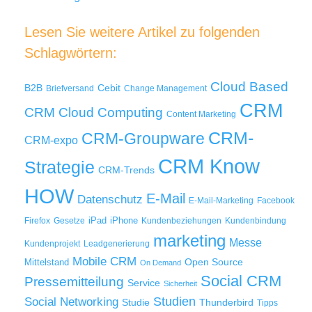
Lesen Sie weitere Artikel zu folgenden
Schlagwörtern:
Cloud Based
B2B
Cebit
Briefversand
Change Management
CRM
Cloud Computing
CRM
Content Marketing
CRM-
CRM-Groupware
CRM-expo
CRM Know
Strategie
CRM-Trends
HOW
E-Mail
Datenschutz
E-Mail-Marketing
Facebook
iPad
iPhone
Firefox
Gesetze
Kundenbeziehungen
Kundenbindung
marketing
Messe
Kundenprojekt
Leadgenerierung
Mobile CRM
Mittelstand
Open Source
On Demand
Social CRM
Pressemitteilung
Service
Sicherheit
Studien
Social Networking
Thunderbird
Studie
Tipps