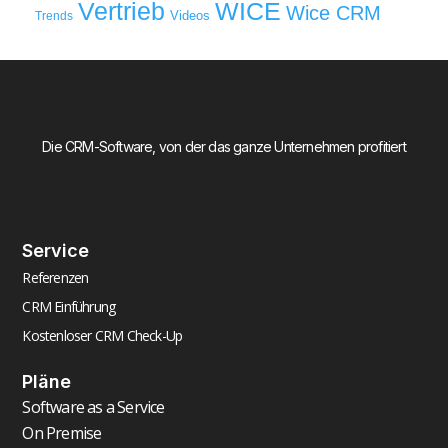
WICE
Vertrieb
Wice CRM
Videos
Trends
Die CRM-Software, von der das ganze Unternehmen profitiert
Service
Referenzen
CRM Einführung
Kostenloser CRM Check-Up
Pläne
Software as a Service
On Premise