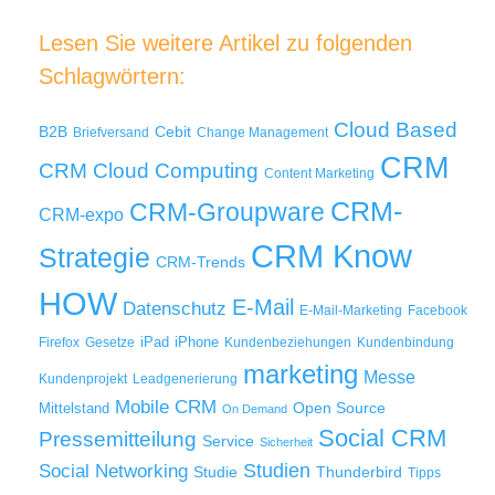
Lesen Sie weitere Artikel zu folgenden
Schlagwörtern:
Cloud Based
B2B
Cebit
Briefversand
Change Management
CRM
Cloud Computing
CRM
Content Marketing
CRM-
CRM-Groupware
CRM-expo
CRM Know
Strategie
CRM-Trends
HOW
E-Mail
Datenschutz
E-Mail-Marketing
Facebook
iPad
iPhone
Firefox
Gesetze
Kundenbeziehungen
Kundenbindung
marketing
Messe
Kundenprojekt
Leadgenerierung
Mobile CRM
Mittelstand
Open Source
On Demand
Social CRM
Pressemitteilung
Service
Sicherheit
Studien
Social Networking
Thunderbird
Studie
Tipps