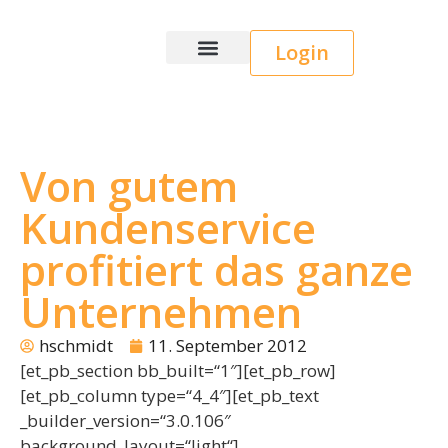
Login
Wice CRM
Von gutem
Kundenservice
profitiert das ganze
Unternehmen
hschmidt
11. September 2012
[et_pb_section bb_built=“1″][et_pb_row]
[et_pb_column type=“4_4″][et_pb_text
_builder_version=“3.0.106″
background_layout=“light“]