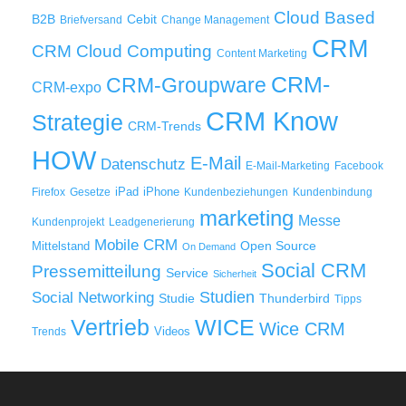
Cloud Based
B2B
Cebit
Briefversand
Change Management
CRM
Cloud Computing
CRM
Content Marketing
CRM-
CRM-Groupware
CRM-expo
CRM Know
Strategie
CRM-Trends
HOW
E-Mail
Datenschutz
E-Mail-Marketing
Facebook
iPad
iPhone
Firefox
Gesetze
Kundenbeziehungen
Kundenbindung
marketing
Messe
Kundenprojekt
Leadgenerierung
Mobile CRM
Mittelstand
Open Source
On Demand
Social CRM
Pressemitteilung
Service
Sicherheit
Studien
Social Networking
Thunderbird
Studie
Tipps
WICE
Vertrieb
Wice CRM
Videos
Trends