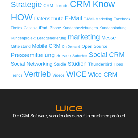
CRM Know
Strategie
CRM-Trends
HOW
E-Mail
Datenschutz
E-Mail-Marketing
Facebook
iPad
iPhone
Firefox
Gesetze
Kundenbeziehungen
Kundenbindung
marketing
Messe
Kundenprojekt
Leadgenerierung
Mobile CRM
Mittelstand
Open Source
On Demand
Social CRM
Pressemitteilung
Service
Sicherheit
Studien
Social Networking
Thunderbird
Studie
Tipps
WICE
Vertrieb
Wice CRM
Videos
Trends
Die CRM-Software, von der das ganze Unternehmen profitiert