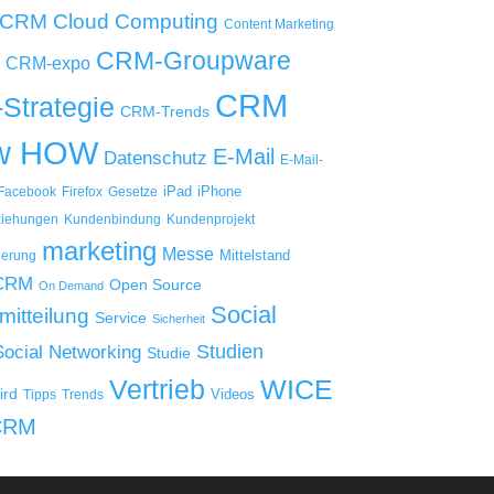
Cloud Computing
 CRM
Content Marketing
CRM-Groupware
CRM-expo
CRM
Strategie
CRM-Trends
w HOW
E-Mail
Datenschutz
E-Mail-
iPad
iPhone
Facebook
Firefox
Gesetze
iehungen
Kundenbindung
Kundenprojekt
marketing
Messe
Mittelstand
ierung
 CRM
Open Source
On Demand
Social
mitteilung
Service
Sicherheit
Studien
Social Networking
Studie
WICE
Vertrieb
ird
Videos
Tipps
Trends
CRM