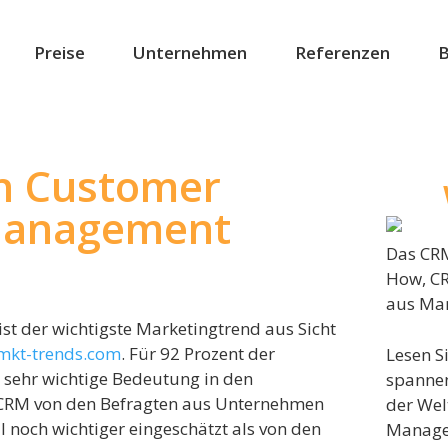
Preise
Unternehmen
Referenzen
B
on Customer
 Management
Das CRM
How, C
aus Mar
t der wichtigste Marketingtrend aus Sicht
mkt-trends.com
. Für 92 Prozent der
Lesen S
 sehr wichtige Bedeutung in den
spanne
 CRM von den Befragten aus Unternehmen
der Wel
l noch wichtiger eingeschätzt als von den
Manage