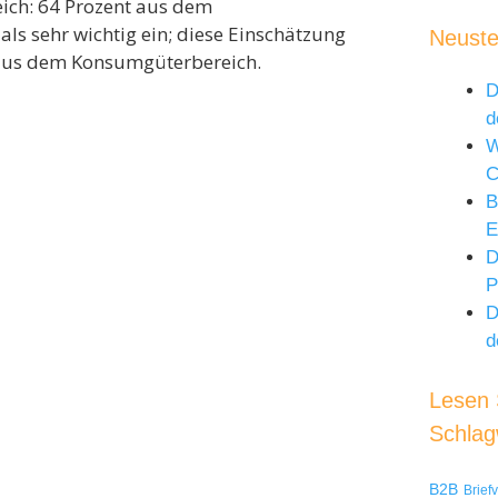
ich: 64 Prozent aus dem
ls sehr wichtig ein; diese Einschätzung
Neuste
n aus dem Konsumgüterbereich.
D
d
W
B
E
D
P
D
d
Lesen S
Schlag
B2B
Brief