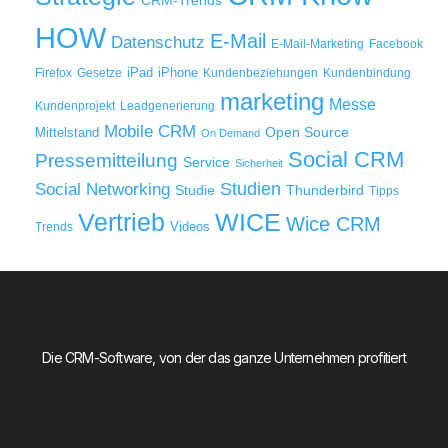
CRM-Trends
HOW
E-Mail
Datenschutz
E-Mail-Marketing
Facebook
iPad
iPhone
Firefox
Gesetze
Kundenbeziehungen
Kundenbindung
marketing
Messe
Kundenprojekt
Leadgenerierung
Mobile CRM
Mittelstand
Open Source
On Demand
Social CRM
Pressemitteilung
Service
Sicherheit
Studien
Social Networking
Thunderbird
Studie
Tipps
WICE
Vertrieb
Wice CRM
Videos
Trends
Die CRM-Software, von der das ganze Unternehmen profitiert