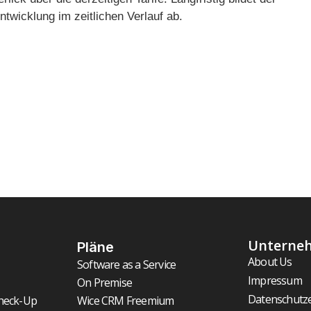
ntwicklung im zeitlichen Verlauf ab.
Unterne
Pläne
About Us
Software as a Service
Impressum
On Premise
Datenschutz
heck-Up
Wice CRM Freemium