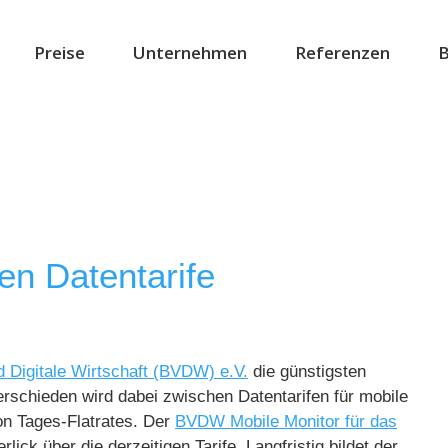
Preise
Unternehmen
Referenzen
B
en Datentarife
 Digitale Wirtschaft (BVDW) e.V.
die günstigsten
erschieden wird dabei zwischen Datentarifen für mobile
on Tages-Flatrates. Der
BVDW Mobile Monitor für das
rlick über die derzeitigen Tarife. Langfristig bildet der