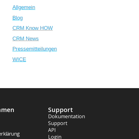
Allgemein
Blog
CRM Know HOW
CRM News
Pressemitteilungen
WICE
hmen
Support
Dokumentation
Support
API
erklärung
Login