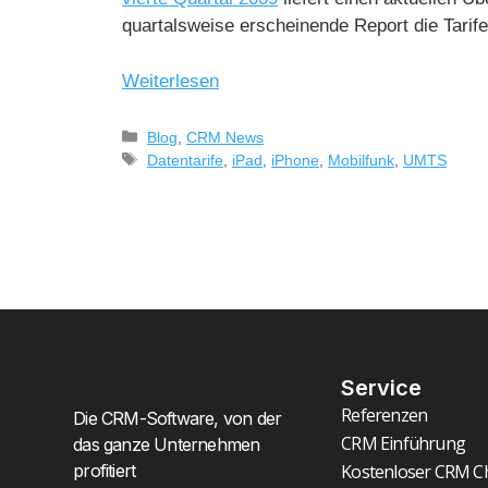
quartalsweise erscheinende Report die Tarife
Weiterlesen
Blog
,
CRM News
Datentarife
,
iPad
,
iPhone
,
Mobilfunk
,
UMTS
Service
Referenzen
Die CRM-Software, von der
CRM Einführung
das ganze Unternehmen
profitiert
Kostenloser CRM C