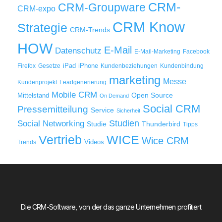
CRM-
CRM-Groupware
CRM-expo
CRM Know
Strategie
CRM-Trends
HOW
E-Mail
Datenschutz
E-Mail-Marketing
Facebook
iPad
iPhone
Firefox
Gesetze
Kundenbeziehungen
Kundenbindung
marketing
Messe
Kundenprojekt
Leadgenerierung
Mobile CRM
Mittelstand
Open Source
On Demand
Social CRM
Pressemitteilung
Service
Sicherheit
Studien
Social Networking
Thunderbird
Studie
Tipps
WICE
Vertrieb
Wice CRM
Videos
Trends
Die CRM-Software, von der das ganze Unternehmen profitiert