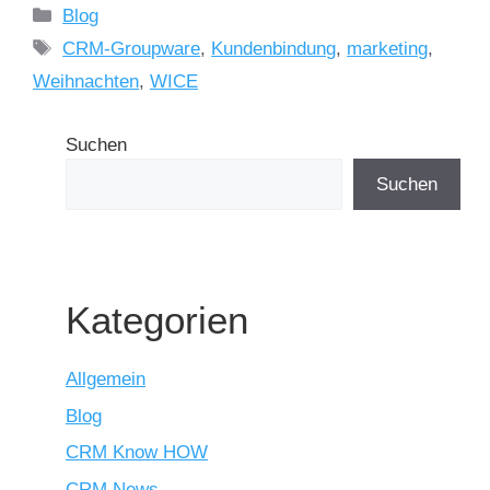
Kategorien
Blog
Schlagwörter
CRM-Groupware
,
Kundenbindung
,
marketing
,
Weihnachten
,
WICE
Suchen
Suchen
Kategorien
Allgemein
Blog
CRM Know HOW
CRM News