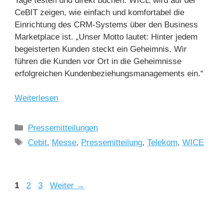
Tage testen und direkt buchen. WICE wird auf der
CeBIT zeigen, wie einfach und komfortabel die
Einrichtung des CRM-Systems über den Business
Marketplace ist. „Unser Motto lautet: Hinter jedem
begeisterten Kunden steckt ein Geheimnis. Wir
führen die Kunden vor Ort in die Geheimnisse
erfolgreichen Kundenbeziehungsmanagements ein.“
Weiterlesen
Pressemitteilungen
Cebit
,
Messe
,
Pressemitteilung
,
Telekom
,
WICE
1
2
3
Weiter
→