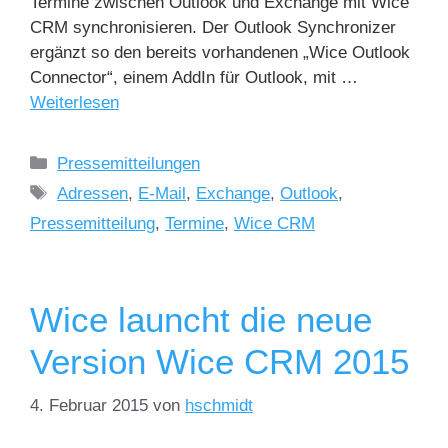
Termine zwischen Outlook und Exchange mit Wice
CRM synchronisieren. Der Outlook Synchronizer
ergänzt so den bereits vorhandenen „Wice Outlook
Connector“, einem AddIn für Outlook, mit …
Weiterlesen
Pressemitteilungen
Adressen
,
E-Mail
,
Exchange
,
Outlook
,
Pressemitteilung
,
Termine
,
Wice CRM
Wice launcht die neue
Version Wice CRM 2015
4. Februar 2015
von
hschmidt