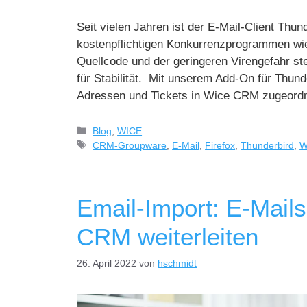
Seit vielen Jahren ist der E-Mail-Client Thun
kostenpflichtigen Konkurrenzprogrammen wie
Quellcode und der geringeren Virengefahr ste
für Stabilität. Mit unserem Add-On für Thun
Adressen und Tickets in Wice CRM zugeord
Blog
,
WICE
CRM-Groupware
,
E-Mail
,
Firefox
,
Thunderbird
,
W
Email-Import: E-Mail
CRM weiterleiten
26. April 2022
von
hschmidt