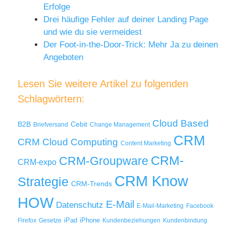
Erfolge
Drei häufige Fehler auf deiner Landing Page
und wie du sie vermeidest
Der Foot-in-the-Door-Trick: Mehr Ja zu deinen
Angeboten
Lesen Sie weitere Artikel zu folgenden
Schlagwörtern:
Cloud Based
B2B
Cebit
Briefversand
Change Management
CRM
Cloud Computing
CRM
Content Marketing
CRM-
CRM-Groupware
CRM-expo
CRM Know
Strategie
CRM-Trends
HOW
E-Mail
Datenschutz
E-Mail-Marketing
Facebook
iPad
iPhone
Firefox
Gesetze
Kundenbeziehungen
Kundenbindung