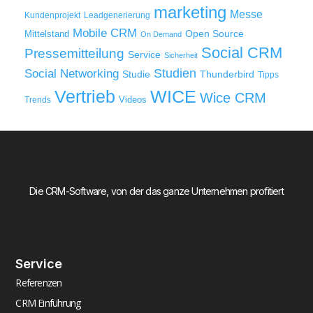
marketing
Messe
Kundenprojekt
Leadgenerierung
Mobile CRM
Mittelstand
Open Source
On Demand
Social CRM
Pressemitteilung
Service
Sicherheit
Studien
Social Networking
Thunderbird
Studie
Tipps
WICE
Vertrieb
Wice CRM
Videos
Trends
Die CRM-Software, von der das ganze Unternehmen profitiert
Service
Referenzen
CRM Einführung