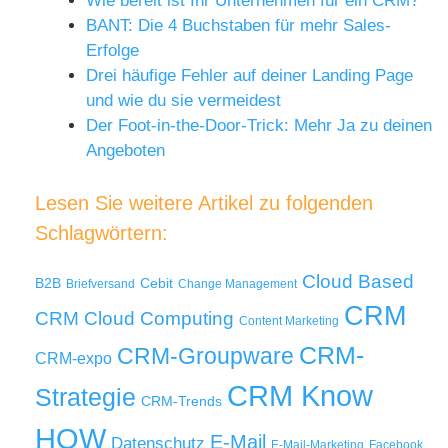
Wie bereit ist Ihr Unternehmen für ein CRM?
BANT: Die 4 Buchstaben für mehr Sales-
Erfolge
Drei häufige Fehler auf deiner Landing Page
und wie du sie vermeidest
Der Foot-in-the-Door-Trick: Mehr Ja zu deinen
Angeboten
Lesen Sie weitere Artikel zu folgenden
Schlagwörtern:
Cloud Based
B2B
Cebit
Briefversand
Change Management
CRM
Cloud Computing
CRM
Content Marketing
CRM-
CRM-Groupware
CRM-expo
CRM Know
Strategie
CRM-Trends
HOW
E-Mail
Datenschutz
E-Mail-Marketing
Facebook