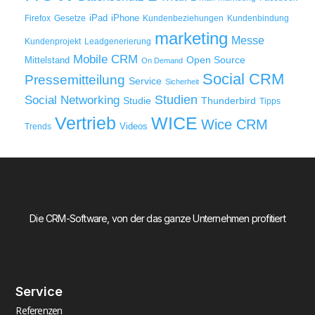
iPad
iPhone
Firefox
Gesetze
Kundenbeziehungen
Kundenbindung
marketing
Messe
Kundenprojekt
Leadgenerierung
Mobile CRM
Mittelstand
Open Source
On Demand
Social CRM
Pressemitteilung
Service
Sicherheit
Studien
Social Networking
Thunderbird
Studie
Tipps
WICE
Vertrieb
Wice CRM
Videos
Trends
Die CRM-Software, von der das ganze Unternehmen profitiert
Service
Referenzen